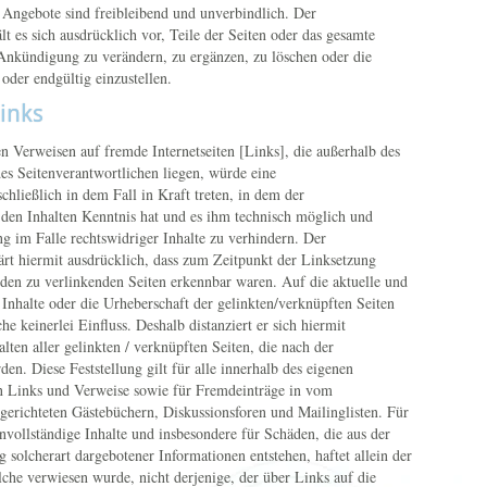
e Angebote sind freibleibend und unverbindlich. Der
lt es sich ausdrücklich vor, Teile der Seiten oder das gesamte
nkündigung zu verändern, zu ergänzen, zu löschen oder die
 oder endgültig einzustellen.
inks
en Verweisen auf fremde Internetseiten [Links], die außerhalb des
es Seitenverantwortlichen liegen, würde eine
chließlich in dem Fall in Kraft treten, in dem der
 den Inhalten Kenntnis hat und es ihm technisch möglich und
g im Falle rechtswidriger Inhalte zu verhindern. Der
ärt hiermit ausdrücklich, dass zum Zeitpunkt der Linksetzung
f den zu verlinkenden Seiten erkennbar waren. Auf die aktuelle und
 Inhalte oder die Urheberschaft der gelinkten/verknüpften Seiten
he keinerlei Einfluss. Deshalb distanziert er sich hiermit
lten aller gelinkten / verknüpften Seiten, die nach der
en. Diese Feststellung gilt für alle innerhalb des eigenen
en Links und Verweise sowie für Fremdeinträge in vom
gerichteten Gästebüchern, Diskussionsforen und Mailinglisten. Für
 unvollständige Inhalte und insbesondere für Schäden, die aus der
solcherart dargebotener Informationen entstehen, haftet allein der
lche verwiesen wurde, nicht derjenige, der über Links auf die