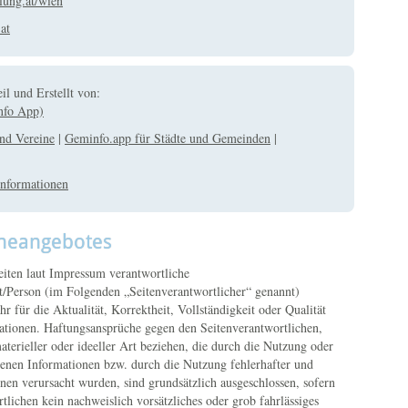
llung.at/wien
at
il und Erstellt von:
nfo App)
nd Vereine
|
Geminfo.app für Städte und Gemeinden
|
nformationen
ineangebotes
iten laut Impressum verantwortliche
t/Person (im Folgenden „Seitenverantwortlicher“ genannt)
 für die Aktualität, Korrektheit, Vollständigkeit oder Qualität
mationen. Haftungsansprüche gegen den Seitenverantwortlichen,
terieller oder ideeller Art beziehen, die durch die Nutzung oder
enen Informationen bzw. durch die Nutzung fehlerhafter und
nen verursacht wurden, sind grundsätzlich ausgeschlossen, sofern
rtlichen kein nachweislich vorsätzliches oder grob fahrlässiges