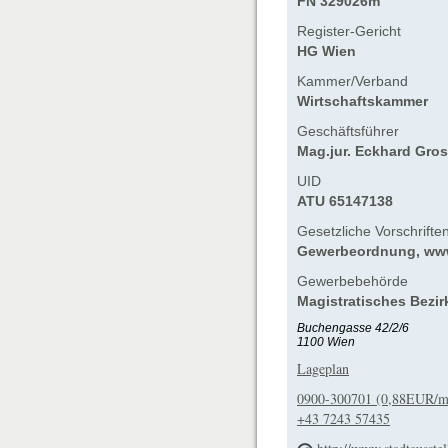
FN 329026m
Register-Gericht
HG Wien
Kammer/Verband
Wirtschaftskammer
Geschäftsführer
Mag.jur. Eckhard Gros
UID
ATU 65147138
Gesetzliche Vorschrifte
Gewerbeordnung, www.
Gewerbebehörde
Magistratisches Bezir
Buchengasse 42/2/6
1100 Wien
Lageplan
0900-300701 (0,88EUR/m
+43 7243 57435