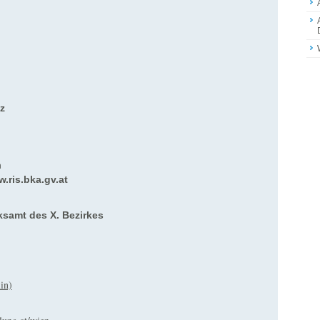
z
n
ris.bka.gv.at
ksamt des X. Bezirkes
in)